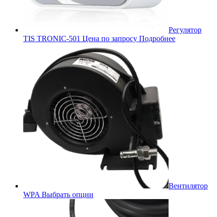
Регулятор
TIS TRONIC-501
Цена по запросу
Подробнее
Вентилятор
WPA
Выбрать опции