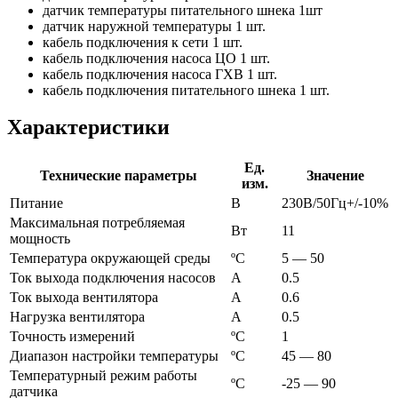
датчик температуры питательного шнека 1шт
датчик наружной температуры 1 шт.
кабель подключения к сети 1 шт.
кабель подключения насоса ЦО 1 шт.
кабель подключения насоса ГХВ 1 шт.
кабель подключения питательного шнека 1 шт.
Характеристики
Ед.
Технические параметры
Значение
изм.
Питание
В
230В/50Гц+/-10%
Максимальная потребляемая
Вт
11
мощность
Температура окружающей среды
ºС
5 — 50
Ток выхода подключения насосов
А
0.5
Ток выхода вентилятора
А
0.6
Нагрузка вентилятора
А
0.5
Точность измерений
ºС
1
Диапазон настройки температуры
ºС
45 — 80
Температурный режим работы
ºС
-25 — 90
датчика