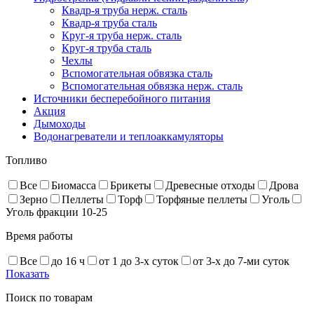
Квадр-я труба нерж. сталь
Квадр-я труба сталь
Круг-я труба нерж. сталь
Круг-я труба сталь
Чехлы
Вспомогательная обвязка сталь
Вспомогательная обвязка нерж. сталь
Источники бесперебойного питания
Акция
Дымоходы
Водонагреватели и теплоаккамуляторы
Топливо
Все
Биомасса
Брикеты
Древесные отходы
Дрова
Зерно
Пеллеты
Торф
Торфяные пеллеты
Уголь
Уголь фракции 10-25
Время работы
Все
до 16 ч
от 1 до 3-х суток
от 3-х до 7-ми суток
Показать
Поиск по товарам