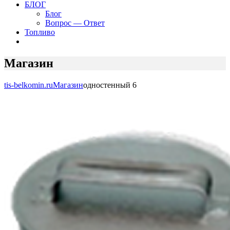
БЛОГ
Блог
Вопрос — Ответ
Топливо
Магазин
tis-belkomin.ru
Магазин
одностенный 6