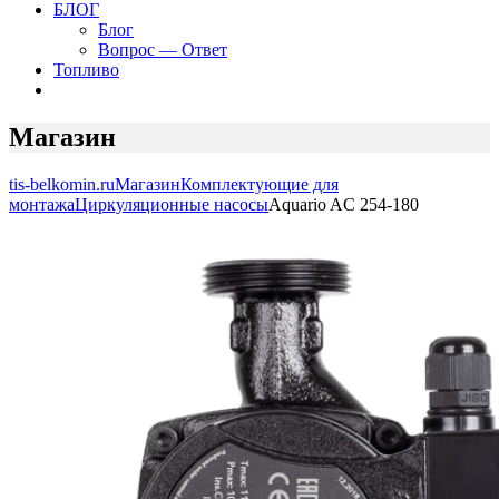
БЛОГ
Блог
Вопрос — Ответ
Топливо
Магазин
tis-belkomin.ru
Магазин
Комплектующие для
монтажа
Циркуляционные насосы
Aquario AC 254-180