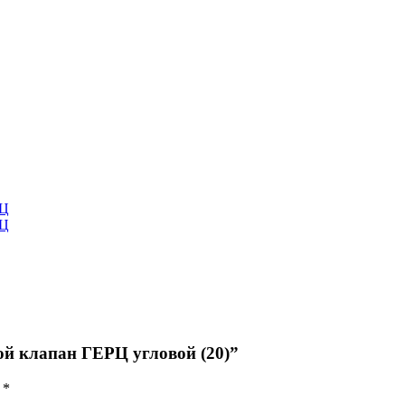
РЦ
РЦ
ой клапан ГЕРЦ угловой (20)”
ы
*