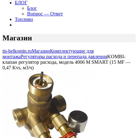
БЛОГ
Блог
Вопрос — Ответ
Топливо
Магазин
tis-belkomin.ru
Магазин
Комплектующие для
монтажа
Регуляторы расхода и перепада давления
KOMBI-
клапан регулятор расхода, модель 4006 M SMART (15 MF —
0,47 Kvs, м3/ч)