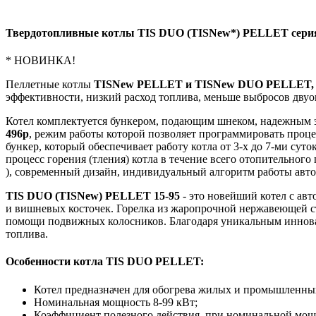
Твердотопливные котлы
TIS DUO (TISNew*) PELLET серия
* НОВИНКА!
Пеллетные котлы
TISNew PELLET и TISNew DUO PELLET, с
эффективности, низкий расход топлива, меньше выбросов двуо
Котел комплектуется бункером, подающим шнеком, надежным 
496p
, режим работы которой позволяет программировать проце
бункер, который обеспечивает работу котла от 3-х до 7-ми сут
процесс горения (тления) котла в течение всего отопительного
), современный дизайн, индивидуальный алгоритм работы авто
TIS DUO (TISNew) PELLET 15-95
- это новейший котел с авт
и вишневых косточек. Горелка из жаропрочной нержавеющей с
помощи подвижных колосников. Благодаря уникальным инновац
топлива.
Особенности котла TIS DUO PELLET:
Котел предназначен для обогрева жилых и промышленных 
Номинальная мощность 8-99 кВт;
Коэффициент полезного действия, при номинальной мощн