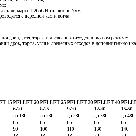
ме;
ой стали марки P265GH толщиной 5мм;
оводятся с передней части котла;
ия дров, угля, торфа и древесных отходов в ручном режиме;
нии дров, торфа, угля и древесных отходов в дополнительной ка
ET 15
PELLET 20
PELLET 25
PELLET 30
PELLET 40
PELLE
6-20
8-25
9-30
12-40
15-50
до 180
до 230
до 280
до 380
до 480
85
85
85
85
85
90
100
110
130
140
18
18
18
20
20