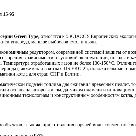
 15-95
ерии Green Type,
относятся к 5 КЛАССУ Европейских экологич
киси углерода, меньше выбросов смол и пыли.
экономичным редуктором, современной системой защиты от воз
сс горения в зависимости от условий эксплуатации, погоды и к
ок. Температура отработанных газов не более 130-150*С. Отличит
 периода (также как и в котлах TIS EKO 25, положительные отзыв
матики котла для стран СНГ и Балтии.
оматической подачей топлива для сжигания древесных пеллет, то
тали оснащена авторозжигом, датчиком пламени и инновационно
ионным технологиям и конструктивным особенностям котла, до
объектов, а так же приготовления горячей воды совместно с во
ости, не менее 93%;