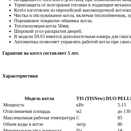
Термозащита от возгорания топлива в подающем механиз
Котёл изготовлен из европейской высокопрочной котлов
Чистка и обслуживание котла, включая теплообменник, пр
Порошковое покрытие обшивки котла;
Теплоизоляция котла 50мм;
Широкий угол раскрытия дверей;
В модели DUO имеется дополнительная камера для сжиган
Автоматика позволяет управлять работой котла при сжига
Гарантия на котел составляет 5 лет.
Характеристики
Модель котла
TIS (TISNew) DUO
PELL
Мощность
кВт
5-15
Отапливаемая площадь
м2
до 130
Максимальная рабочая температура
С
85
Объем воды в котле
литр
80
Минимальная тяга дымохода
Па
18