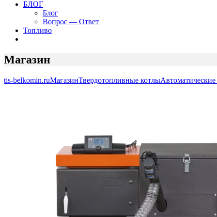
БЛОГ
Блог
Вопрос — Ответ
Топливо
Магазин
tis-belkomin.ru
Магазин
Твердотопливные котлы
Автоматические