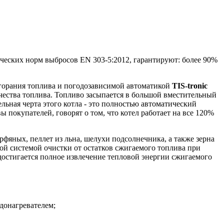
еских норм выбросов EN 303-5:2012, гарантируют: более 90%
горания топлива и погодозависимой автоматикой
TIS-tronic
ачества топлива. Топливо засыпается в большой вместительный
ельная черта этого котла - это полностью автоматический
ы покупателей, говорят о том, что котел работает на все 120%
рфяных, пеллет из льна, шелухи подсолнечника, а также зерна
й системой очистки от остатков сжигаемого топлива при
стигается полное извлечение тепловой энергии сжигаемого
донагревателем;