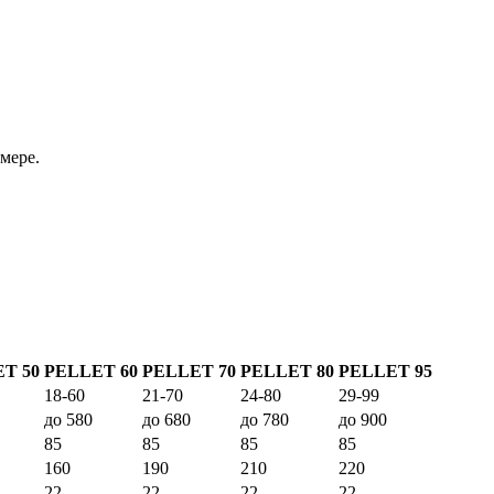
мере.
T 50
PELLET 60
PELLET 70
PELLET 80
PELLET 95
18-60
21-70
24-80
29-99
до 580
до 680
до 780
до 900
85
85
85
85
160
190
210
220
22
22
22
22