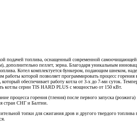
еской подачей топлива, оснащенный современной самоочищающей
мм), дополнительно пеллет, зерна. Благодаря уникальным иннов
 топлива. Котел комплектуется бункером, подающим шнеком, на
им работы которой позволяет программировать процесс горения 
который обеспечивает работу котла от 3-х до 7-ми суток. Темпе
еть котлы серии TIS HARD PLUS с мощностью от 150 кВт.
ание процесса горения (тления) после первого запуска (розжига)
я стран СНГ и Балтии.
ельной топки для сжигания дров и другого твердого топлива п
ся.