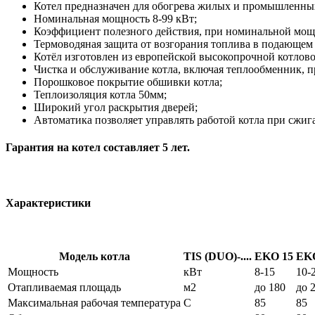
Котел предназначен для обогрева жилых и промышленных 
Номинальная мощность 8-99 кВт;
Коэффициент полезного действия, при номинальной мощн
Термоводяная защита от возгорания топлива в подающем
Котёл изготовлен из европейской высокопрочной котлов
Чистка и обслуживание котла, включая теплообменник, пр
Порошковое покрытие обшивки котла;
Теплоизоляция котла 50мм;
Широкий угол раскрытия дверей;
Автоматика позволяет управлять работой котла при сжига
Гарантия на котел составляет 5 лет.
Характеристики
Модель котла
TIS (DUO)-....
EKO 15
EK
Мощность
кВт
8-15
10-
Отапливаемая площадь
м2
до 180
до 
Максимальная рабочая температура
С
85
85