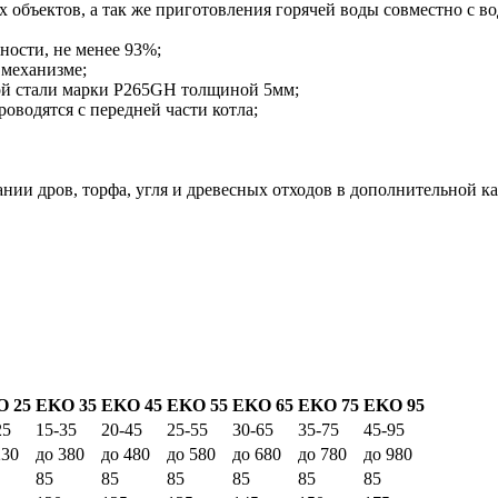
объектов, а так же приготовления горячей воды совместно с во
ости, не менее 93%;
 механизме;
ой стали марки P265GH толщиной 5мм;
оводятся с передней части котла;
нии дров, торфа, угля и древесных отходов в дополнительной ка
O 25
EKO 35
EKO 45
EKO 55
EKO 65
EKO 75
EKO 95
25
15-35
20-45
25-55
30-65
35-75
45-95
230
до 380
до 480
до 580
до 680
до 780
до 980
85
85
85
85
85
85