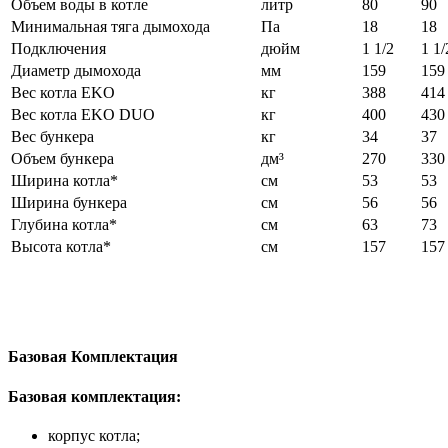
Объем воды в котле
литр
80
90
Минимальная тяга дымохода
Па
18
18
Подключения
дюйм
1 1/2
1 1/
Диаметр дымохода
мм
159
159
Вес котла EKO
кг
388
414
Вес котла EKO DUO
кг
400
430
Вес бункера
кг
34
37
Объем бункера
дм³
270
330
Ширина котла*
см
53
53
Ширина бункера
см
56
56
Глубина котла*
см
63
73
Высота котла*
см
157
157
Базовая Комплектация
Базовая комплектация:
корпус котла;