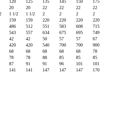
120
125
135
145
150
175
20
20
22
22
22
22
2
1 1/2
1 1/2
2
2
2
2
159
159
220
220
220
220
486
512
551
583
608
715
543
557
634
675
695
749
42
42
50
57
57
67
420
420
540
700
700
900
68
68
68
68
68
78
78
78
88
85
85
85
87
91
91
96
101
101
141
141
147
147
147
170