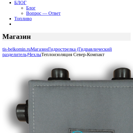
БЛОГ
Блог
Вопрос — Ответ
Топливо
Магазин
tis-belkomin.ru
Магазин
Гидрострелка (Гидравлический
разделитель)
Чехлы
Теплоизоляция Север-Компакт