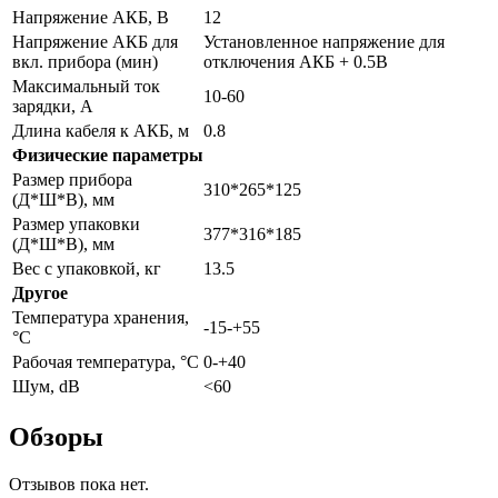
Напряжение АКБ, В
12
Напряжение АКБ для
Установленное напряжение для
вкл. прибора (мин)
отключения АКБ + 0.5В
Максимальный ток
10-60
зарядки, А
Длина кабеля к АКБ, м
0.8
Физические параметры
Размер прибора
310*265*125
(Д*Ш*В), мм
Размер упаковки
377*316*185
(Д*Ш*В), мм
Вес с упаковкой, кг
13.5
Другое
Температура хранения,
-15-+55
°C
Рабочая температура, °C
0-+40
Шум, dB
<60
Обзоры
Отзывов пока нет.