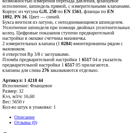
возможностью измерения перепада давления, фланцевое
исполнение, шпиндель прямой, с измерительными клапанами.
Корпус из чугуна
GJL 250
по
EN 1561
, фланцы по
EN
1092
,
PN 16
. Цвет — синий.
Букса вентиля из латуни, с неподнимающимся шпинделем.
Уплотнение шпинделя при помощи двойных уплотнительных
колец. Цифровые показания ступени предварительной
настройки в окошке счетчика маховичка.
2 измерительных клапана (1
0284
) вмонтированны рядом с
маховиком.
4 отверстия Rp 3/8 с заглушками.
Пломба предварительной настройки 1
6517
04 и указатель
предварительной настройки 1
6517
05 прилагаются.
клапаны для слива
276
заказываются отдельно.
Артикул: 1 4218 44
Исполнение: Фланцевое
Размер: 32
Kvs, м3/ч: 16,60
Вес: 5650 г
Кол-во штук в упаковке: 1
Описание
Отзывы (0)