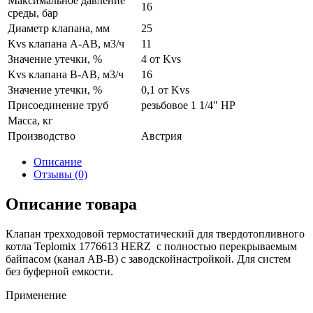
Максимальное давление
16
среды, бар
Диаметр клапана, мм
25
Kvs клапана А-АВ, м3/ч
11
Значение утечки, %
4 от Kvs
Kvs клапана В-АВ, м3/ч
16
Значение утечки, %
0,1 от Kvs
Присоединение труб
резьбовое 1 1/4″ НР
Масса, кг
Производство
Австрия
Описание
Отзывы (0)
Описание товара
Клапан трехходовой термостатический для твердотопливного
котла Teplomix 1776613 HERZ с полностью перекрываемым
байпасом (канал АВ-В) с заводскойнастройкой. Для систем
без буферной емкости.
Применение