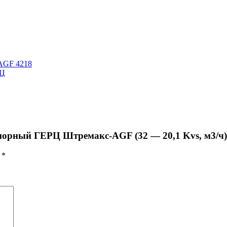
AGF 4218
РЦ
апорный ГЕРЦ Штремакс-AGF (32 — 20,1 Kvs, м3/ч
ы
*