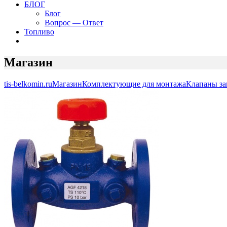
БЛОГ
Блог
Вопрос — Ответ
Топливо
Магазин
tis-belkomin.ru
Магазин
Комплектующие для монтажа
Клапаны з