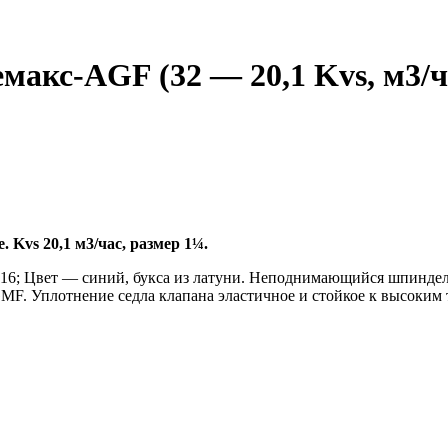
акс-AGF (32 — 20,1 Kvs, м3/ч
vs 20,1 м3/час, размер 1¼.
N 16; Цвет — синий, букса из латуни. Неподнимающийся шпинд
 Уплотнение седла клапана эластичное и стойкое к высоким те