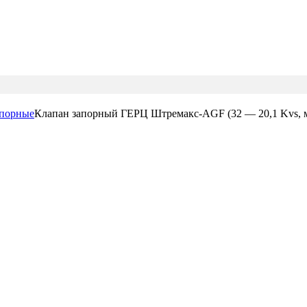
апорные
Клапан запорный ГЕРЦ Штремакс-AGF (32 — 20,1 Kvs, м