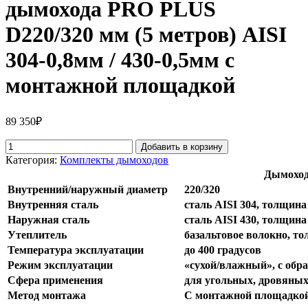
дымохода PRO PLUS
D220/320 мм (5 метров) AISI
304-0,8мм / 430-0,5мм с
монтажной площадкой
89 350
₽
Добавить в корзину
Категория:
Комплекты дымоходов
Дымоход
Внутренний/наружный диаметр
220/320
Внутренняя сталь
сталь AISI 304, толщина
Наружная сталь
сталь AISI 430, толщина
Утеплитель
базальтовое волокно, т
Температура эксплуатации
до 400 градусов
Режим эксплуатации
«сухой/влажный», с обр
Сфера применения
для угольных, дровяных,
Метод монтажа
С монтажной площадко