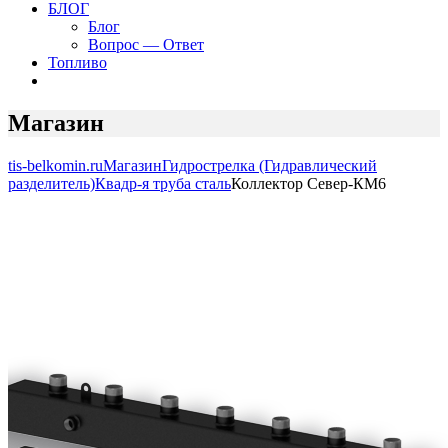
БЛОГ
Блог
Вопрос — Ответ
Топливо
Магазин
tis-belkomin.ru
Магазин
Гидрострелка (Гидравлический
разделитель)
Квадр-я труба сталь
Коллектор Север-КМ6