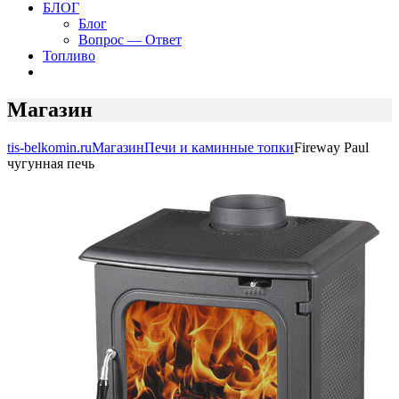
БЛОГ
Блог
Вопрос — Ответ
Топливо
Магазин
tis-belkomin.ru
Магазин
Печи и каминные топки
Fireway Paul
чугунная печь