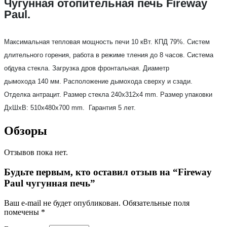
Чугунная отопительная печь Fireway
Paul.
Максимальная тепловая мощность печи
10
кВт
.
КПД
79
%. Систем
длительного горения, работа в режиме тления до 8 часов. Система
обдува стекла.
Загрузка дров фронтальная.
Диаметр
дымохода
140
мм
.
Расположение дымохода
сверху и сзади
.
О
тделка
антрацит. Размер стекла 240х312х4 mm. Размер упаковки
ДхШхВ: 510х480х700 mm.
Гарантия
5
лет.
Обзоры
Отзывов пока нет.
Будьте первым, кто оставил отзыв на “Fireway
Paul чугунная печь”
Ваш e-mail не будет опубликован.
Обязательные поля
помечены
*