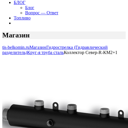
БЛОГ
Блог
Вопрос — Ответ
Топливо
Магазин
tis-belkomin.ru
Магазин
Гидрострелка (Гидравлический
разделитель)
Круг-я труба сталь
Коллектор Север-R-КМ2+1