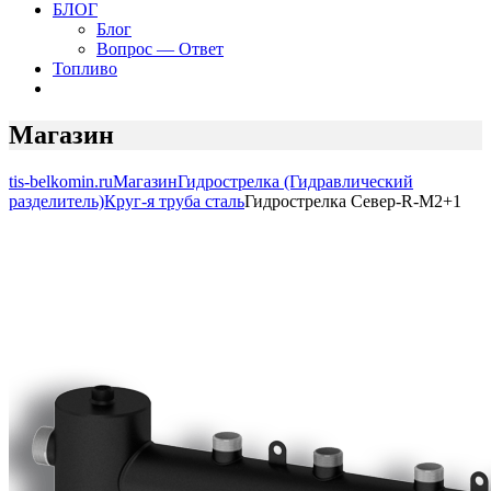
БЛОГ
Блог
Вопрос — Ответ
Топливо
Магазин
tis-belkomin.ru
Магазин
Гидрострелка (Гидравлический
разделитель)
Круг-я труба сталь
Гидрострелка Север-R-M2+1