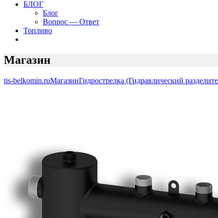
БЛОГ
Блог
Вопрос — Ответ
Топливо
Магазин
tis-belkomin.ru
Магазин
Гидрострелка (Гидравлический разделите