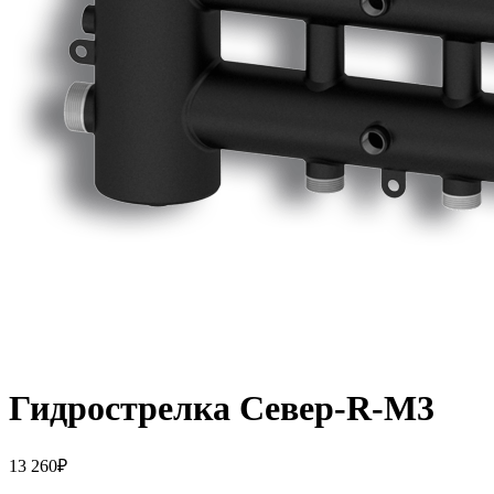
Гидрострелка Север-R-М3
13 260
₽