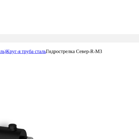
ль)
Круг-я труба сталь
Гидрострелка Север-R-М3