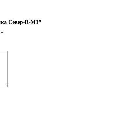
елка Север-R-М3”
ы
*