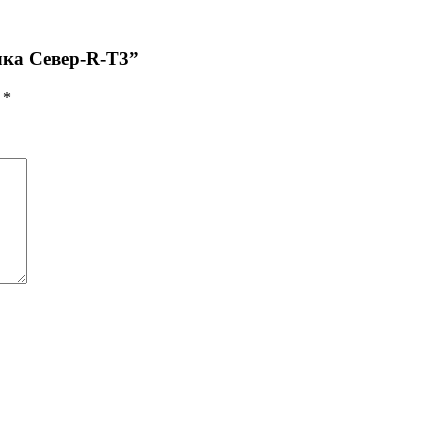
лка Север-R-T3”
ы
*