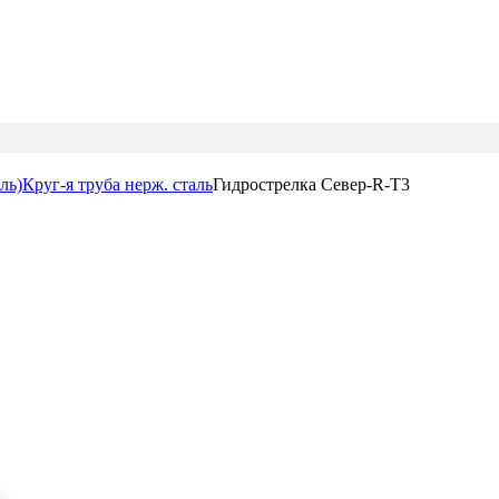
ль)
Круг-я труба нерж. сталь
Гидрострелка Север-R-T3