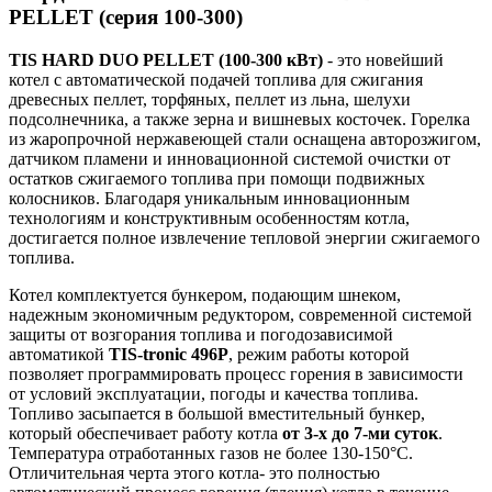
PELLET (серия 100-300)
TIS HARD DUO PELLET (100-300 кВт)
- это новейший
котел с автоматической подачей топлива для сжигания
древесных пеллет, торфяных, пеллет из льна, шелухи
подсолнечника, а также зерна и вишневых косточек. Горелка
из жаропрочной нержавеющей стали оснащена авторозжигом,
датчиком пламени и инновационной системой очистки от
остатков сжигаемого топлива при помощи подвижных
колосников. Благодаря уникальным инновационным
технологиям и конструктивным особенностям котла,
достигается полное извлечение тепловой энергии сжигаемого
топлива.
Котел комплектуется бункером, подающим шнеком,
надежным экономичным редуктором, современной системой
защиты от возгорания топлива и погодозависимой
автоматикой
TIS-tronic 496P
, режим работы которой
позволяет программировать процесс горения в зависимости
от условий эксплуатации, погоды и качества топлива.
Топливо засыпается в большой вместительный бункер,
который обеспечивает работу котла
от 3-х до 7-ми суток
.
Температура отработанных газов не более 130-150°С.
Отличительная черта этого котла- это полностью