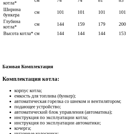
см
74
74
81
83
котла*
Ширина
см
101
101
101
101
бункера
Глубина
см
144
159
179
200
котла*
Высота котла*
см
144
144
144
153
Базовая Комплектация
Комплектация котла:
корпус котла;
емкость для топлива (бункер);
автоматическая горелка со шнеком и вентилятором;
подающее устройство;
автоматический блок управления (автоматика);
инструкция по эксплуатации котла;
инструкция по эксплуатации автоматики;
кочерга;
чугунные колосники;