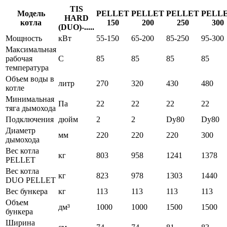
TIS
Модель
PELLET
PELLET
PELLET
PELL
HARD
котла
150
200
250
300
(DUO)-.....
Мощность
кВт
55-150
65-200
85-250
95-300
Максимальная
рабочая
С
85
85
85
85
температура
Объем воды в
литр
270
320
430
480
котле
Минимальная
Па
22
22
22
22
тяга дымохода
Подключения
дюйм
2
2
Dy80
Dy80
Диаметр
мм
220
220
220
300
дымохода
Вес котла
кг
803
958
1241
1378
PELLET
Вес котла
кг
823
978
1303
1440
DUO PELLET
Вес бункера
кг
113
113
113
113
Объем
дм³
1000
1000
1500
1500
бункера
Ширина