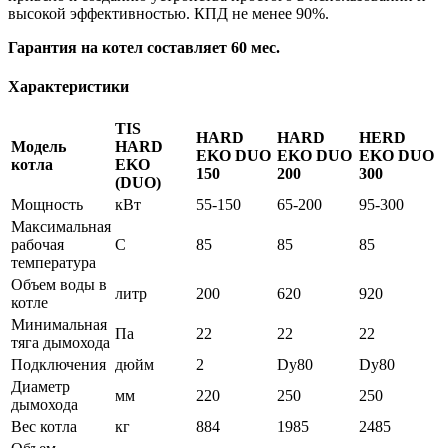
высокой эффективностью. КПД не менее 90%.
Гарантия на котел составляет 60 мес.
Характеристики
TIS
HARD
HARD
HERD
Модель
HARD
EKO DUO
EKO DUO
EKO DUO
котла
EKO
150
200
300
(DUO)
Мощность
кВт
55-150
65-200
95-300
Максимальная
рабочая
C
85
85
85
температура
Объем воды в
литр
200
620
920
котле
Минимальная
Па
22
22
22
тяга дымохода
Подключения
дюйм
2
Dy80
Dy80
Диаметр
мм
220
250
250
дымохода
Вес котла
кг
884
1985
2485