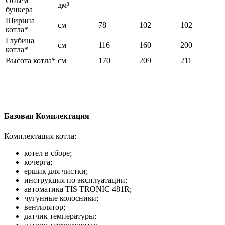
Объем
дм³
бункера
Ширина
см
78
102
102
котла*
Глубина
см
116
160
200
котла*
Высота котла*
см
170
209
211
Базовая Комплектация
Комплектация котла:
котел в сборе;
кочерга;
ершик для чистки;
инструкция по эксплуатации;
автоматика TIS TRONIC 481R;
чугунные колосники;
вентилятор;
датчик температуры;