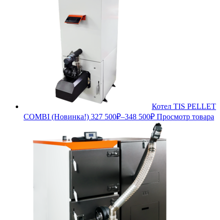
Котел TIS PELLET
COMBI (Новинка!)
327 500
₽
–
348 500
₽
Просмотр товара