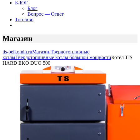
БЛОГ
Блог
Вопрос — Ответ
Топливо
Магазин
tis-belkomin.ru
Магазин
Твердотопливные
котлы
Твердотопливные котлы большой мощности
Котел TIS
HARD EKO DUO 500