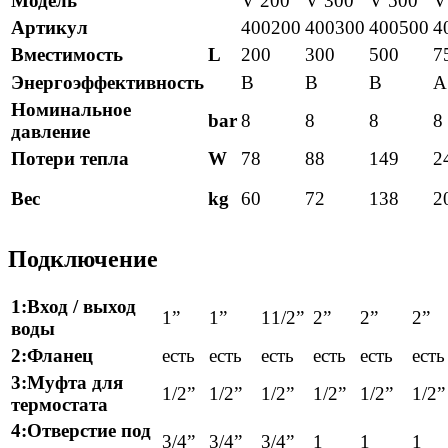
Модель
V 200
V 300
V 500
V
Артикул
400200
400300
400500
4
Вместимость
L
200
300
500
7
Энергоэффективность
В
В
В
A
Номинальное
bar
8
8
8
8
давление
Потери тепла
W
78
88
149
2
Вес
kg
60
72
138
2
Подключение
1:Вход / выход
1”
1”
11/2”
2”
2”
2”
воды
2:Фланец
есть
есть
есть
есть
есть
есть
3:Муфта для
1/2”
1/2”
1/2”
1/2”
1/2”
1/2”
термостата
4:Отверстие под
3/4”
3/4”
3/4”
1
1
1