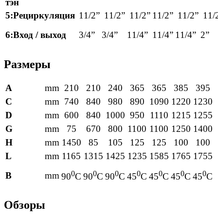
тэн
5:Рециркуляция
11/2”
11/2”
11/2”
11/2”
11/2”
11/
6:Вход / выход
3/4”
3/4”
11/4”
11/4”
11/4”
2”
Размеры
A
mm
210
210
240
365
365
385
395
C
mm
740
840
980
890
1090
1220
1230
D
mm
600
840
1000
950
1110
1215
1255
G
mm
75
670
800
1100
1100
1250
1400
H
mm
1450
85
105
125
125
100
100
L
mm
1165
1315
1425
1235
1585
1765
1755
0
0
0
0
0
0
0
B
mm
90
C
90
C
90
C
45
C
45
C
45
C
45
C
Обзоры