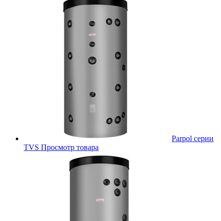
Parpol серии
TVS
Просмотр товара