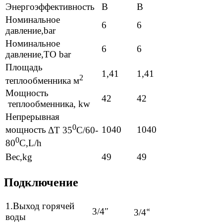
Энергоэффективность
В
В
Номинальное
6
6
давление,bar
Номинальное
6
6
давление,TO bar
Площадь
1,41
1,41
2
теплообменника м
Мощность
42
42
теплообменника, kw
Непрерывная
0
1040
1040
мощность
ΔT 35
C/60-
0
80
C,L/h
Вес,kg
49
49
Подключение
1.Выход горячей
«
3/4″
3/4
воды