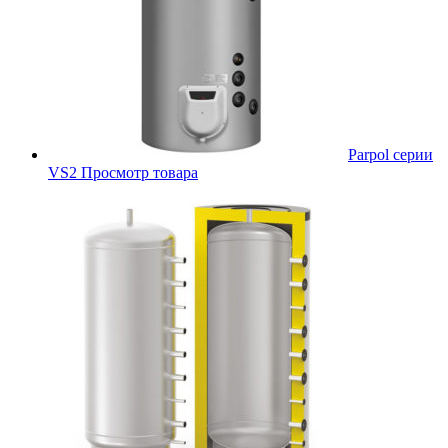
Parpol серии
VS2
Просмотр товара