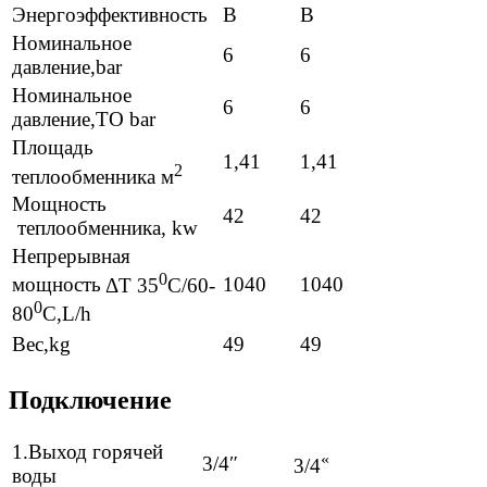
Энергоэффективность
В
В
Номинальное
6
6
давление,bar
Номинальное
6
6
давление,TO bar
Площадь
1,41
1,41
2
теплообменника м
Мощность
42
42
теплообменника, kw
Непрерывная
0
1040
1040
мощность
ΔT 35
C/60-
0
80
C,L/h
Вес,kg
49
49
Подключение
1.Выход горячей
«
3/4″
3/4
воды