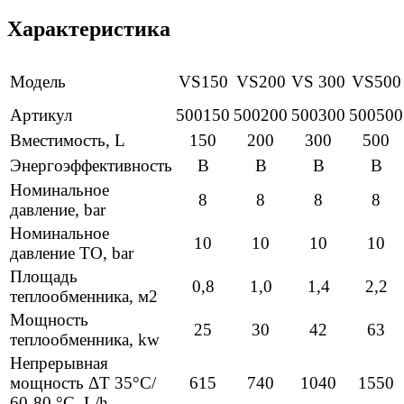
Характеристика
Модель
VS150
VS200
VS 300
VS500
Артикул
500150
500200
500300
500500
Вместимость, L
150
200
300
500
Энергоэффективность
В
В
В
В
Номинальное
8
8
8
8
давление, bar
Номинальное
10
10
10
10
давление ТО, bar
Площадь
0,8
1,0
1,4
2,2
теплообменника, м2
Мощность
25
30
42
63
теплообменника, kw
Непрерывная
мощность ΔT 35°С/
615
740
1040
1550
60-80 °С, L/h