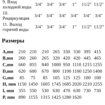
9. Вход
3/4″
3/4″
3/4″
1”
11/2″
11/2″
холодной воды
10.
3/4″
3/4″
3/4″
3/4″
3/4″
3/4″
Рециркуляция
11. Выход
3/4″
3/4″
3/4″
1”
11/2”
11/2”
горячей воды
Размеры
А,mn
210
210
210
265
330
330
395
415
B,mn
260
260
265
320
420
420
445
465
C,mn
660
855
840
1000
950
1110
1215
1255
D,mn
620
600
670
800
1100
1100
1250
1400
G,mn
85
75
85
105
125
125
100
100
H, mm
1150
1450
1605
1745
1685
2020
2210
2255
I, mm
355
550
530
630
470
630
730
730
P, mm
890
1155
1315
1425
1280
1620