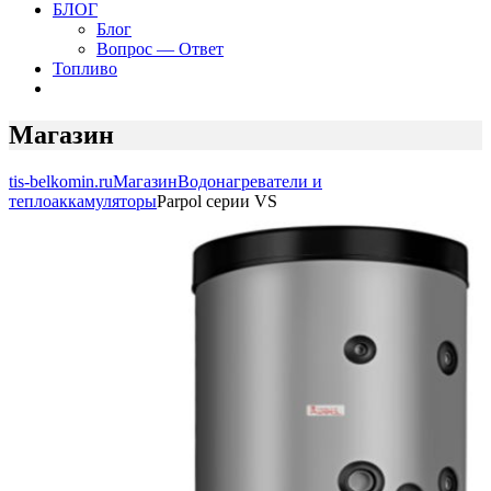
БЛОГ
Блог
Вопрос — Ответ
Топливо
Магазин
tis-belkomin.ru
Магазин
Водонагреватели и
теплоаккамуляторы
Parpol серии VS