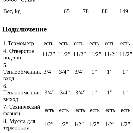
Вес, kg
65
78
88
149
Подключение
1.Термометр
есть
есть
есть
есть
есть
есть
4. Отверстие
11/2”
11/2”
11/2”
11/2”
11/2”
11/2”
под тэн
5.
Теплообменник
3/4”
3/4”
3/4”
1”
1”
1”
вход
6.
Теплообменник
3/4”
3/4”
3/4”
1”
1”
1”
выход
7. Технический
есть
есть
есть
есть
есть
есть
фланец
8. Муфта для
1/2”
1/2”
1/2”
1/2”
1/2”
1/2”
термостата