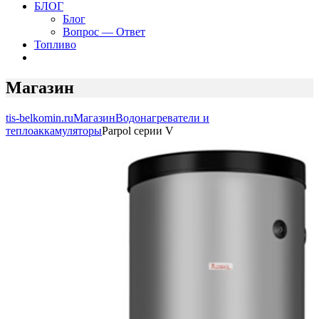
БЛОГ
Блог
Вопрос — Ответ
Топливо
Магазин
tis-belkomin.ru
Магазин
Водонагреватели и
теплоаккамуляторы
Parpol серии V