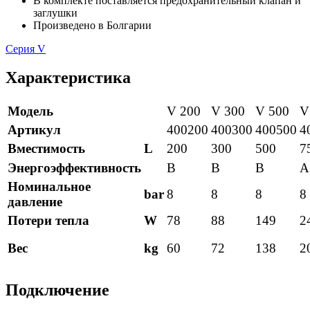
В комплекте поставляется предохранительный клапан и
заглушки
Произведено в Болгарии
Серия V
Характеристика
Модель
V 200
V 300
V 500
V
Артикул
400200
400300
400500
4
Вместимость
L
200
300
500
7
Энергоэффективность
В
В
В
A
Номинальное
bar
8
8
8
8
давление
Потери тепла
W
78
88
149
2
Вес
kg
60
72
138
2
Подключение