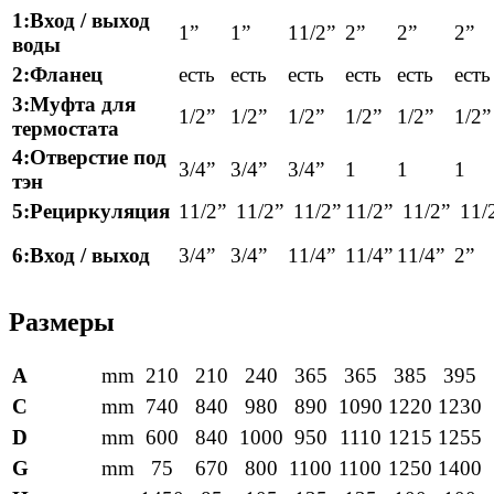
1:Вход / выход
1”
1”
11/2”
2”
2”
2”
воды
2:Фланец
есть
есть
есть
есть
есть
есть
3:Муфта для
1/2”
1/2”
1/2”
1/2”
1/2”
1/2”
термостата
4:Отверстие под
3/4”
3/4”
3/4”
1
1
1
тэн
5:Рециркуляция
11/2”
11/2”
11/2”
11/2”
11/2”
11/
6:Вход / выход
3/4”
3/4”
11/4”
11/4”
11/4”
2”
Размеры
A
mm
210
210
240
365
365
385
395
C
mm
740
840
980
890
1090
1220
1230
D
mm
600
840
1000
950
1110
1215
1255
G
mm
75
670
800
1100
1100
1250
1400