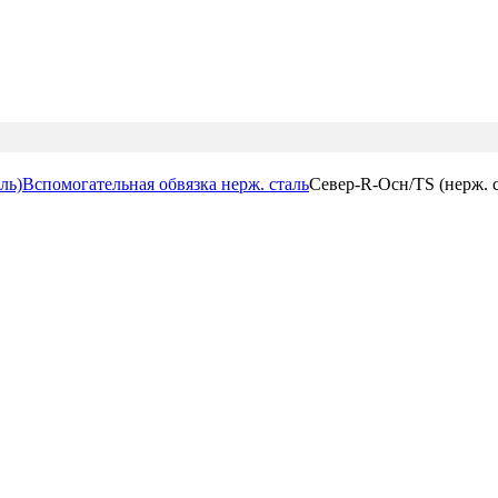
ль)
Вспомогательная обвязка нерж. сталь
Север-R-Осн/TS (нерж. с