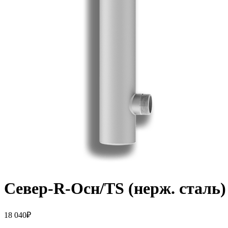
Север-R-Осн/TS (нерж. сталь)
18 040
₽