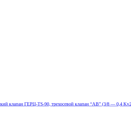
кий клапан ГЕРЦ-TS-90, трехосевой клапан “АВ” (3/8 — 0,4 Kv2