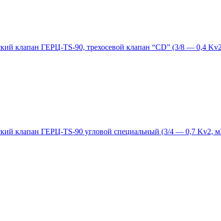
кий клапан ГЕРЦ-TS-90, трехосевой клапан “CD” (3/8 — 0,4 Kv2
кий клапан ГЕРЦ-TS-90 угловой специальный (3/4 — 0,7 Kv2, м