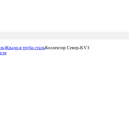
ль)
Квадр-я труба сталь
Коллектор Север-KV3