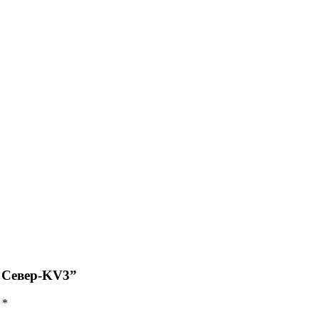
р Север-KV3”
ы
*