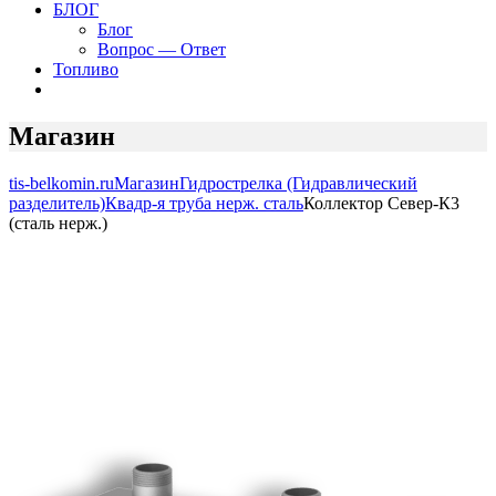
БЛОГ
Блог
Вопрос — Ответ
Топливо
Магазин
tis-belkomin.ru
Магазин
Гидрострелка (Гидравлический
разделитель)
Квадр-я труба нерж. сталь
Коллектор Север-К3
(сталь нерж.)