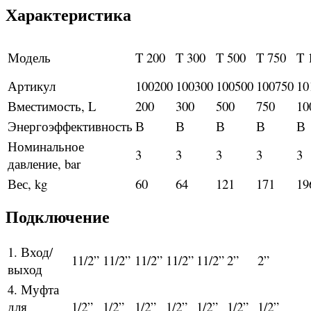
Характеристика
Модель
T 200
T 300
T 500
T 750
T 
Артикул
100200
100300
100500
100750
10
Вместимость, L
200
300
500
750
10
Энергоэффективность
В
В
В
В
В
Номинальное
3
3
3
3
3
давление, bar
Вес, kg
60
64
121
171
19
Подключение
1. Вход/
11/2”
11/2”
11/2”
11/2”
11/2”
2”
2”
выход
4. Муфта
для
1/2”
1/2”
1/2”
1/2”
1/2”
1/2”
1/2”