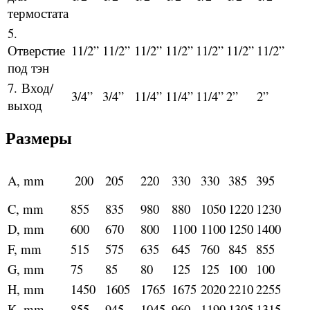
термостата
5.
Отверстие
11/2”
11/2”
11/2”
11/2”
11/2”
11/2”
11/2”
под тэн
7. Вход/
3/4”
3/4”
11/4”
11/4”
11/4”
2”
2”
выход
Размеры
A, mm
200
205
220
330
330
385
395
C, mm
855
835
980
880
1050
1220
1230
D, mm
600
670
800
1100
1100
1250
1400
F, mm
515
575
635
645
760
845
855
G, mm
75
85
80
125
125
100
100
H, mm
1450
1605
1765
1675
2020
2210
2255
К, mm
855
945
1045
960
1190
1305
1315