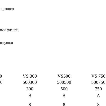
циркония
мный фланец
заглушки
0
VS 300
VS500
VS 750
00
500300
500500
500750
300
500
750
В
В
А
8
8
8