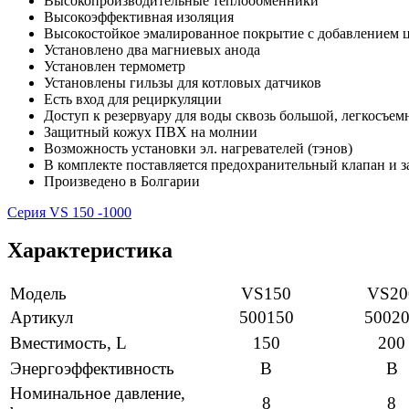
Высокопроизводительные теплообменники
Высокоэффективная изоляция
Высокостойкое эмалированное покрытие с добавлением 
Установлено два магниевых анода
Установлен термометр
Установлены гильзы для котловых датчиков
Есть вход для рециркуляции
Доступ к резервуару для воды сквозь большой, легкосъе
Защитный кожух ПВХ на молнии
Возможность установки эл. нагревателей (тэнов)
В комплекте поставляется предохранительный клапан и 
Произведено в Болгарии
Серия VS 150 -1000
Характеристика
Модель
VS150
VS20
Артикул
500150
5002
Вместимость, L
150
200
Энергоэффективность
В
В
Номинальное давление,
8
8