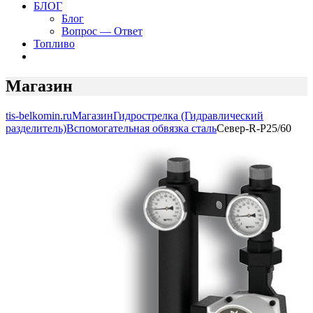
БЛОГ
Блог
Вопрос — Ответ
Топливо
Магазин
tis-belkomin.ru
Магазин
Гидрострелка (Гидравлический
разделитель)
Вспомогательная обвязка сталь
Север-R-Р25/60