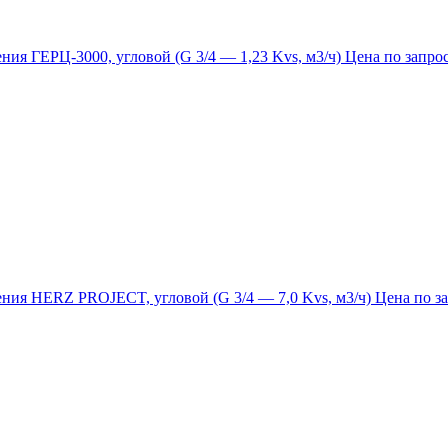
ния ГЕРЦ-3000, угловой (G 3/4 — 1,23 Kvs, м3/ч)
Цена по запро
ния HERZ PROJECT, угловой (G 3/4 — 7,0 Kvs, м3/ч)
Цена по з